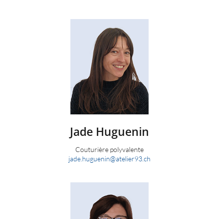
Jade
Huguenin
Couturière polyvalente
jade.huguenin
@
atelier93.ch