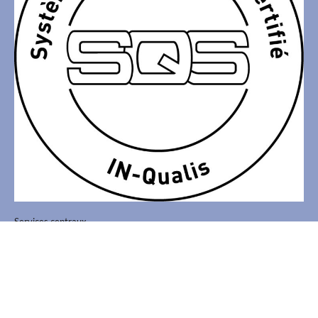
Services centraux
Association Atelier 93, Giessenstrasse 15, 8953 Dietikon, T 044 742
21 21,
info
@
atelier93.ch
Impressum
Politique de confidentialité